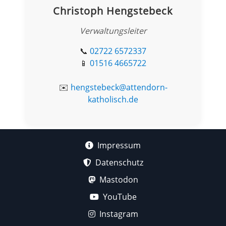
Christoph Hengstebeck
Verwaltungsleiter
📞
02722 6572337
📱
01516 4665722
✉️
hengstebeck@attendorn-
katholisch.de
Impressum
Datenschutz
Mastodon
YouTube
Instagram