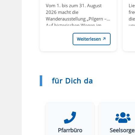
Vom 1. bis zum 31. August
Lie
2026 macht die
fre
Wanderausstellung „Pilgern –
di
Auf historischen Wegen im
un
Sauerland“ Station in der
Att
katholischen Pfarrkirche St.
Ha
Weiterlesen
↗
Johannes Baptist („Sauerländer
ge
Dom“) in Attendorn, zu deren
Er
Eröffnung jeder Interessierte
en
herzlich eingeladen ist.
für Dich da
Pfarrbüro
Seelsorge