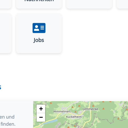
Jobs
s
+
len und
−
finden.