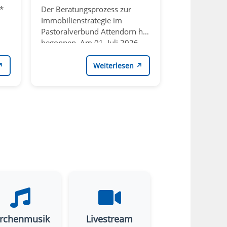
Der Beratungsprozess zur
Immobilienstrategie im
Pastoralverbund Attendorn hat
begonnen. Am 01. Juli 2026
r
fand eine öffentliche
Veranstaltung in der Aula der
↗
Weiterlesen
↗
St.-Ursula-Schulen statt. Rund
70 Interessierte kamen
zusammen, um sich zu
informieren und miteinander
über Perspektiven zu
sprechen. Aber auch für
Sorgen war Raum vorhanden.
Die Teilnehmer hatten die
irchenmusik
Livestream