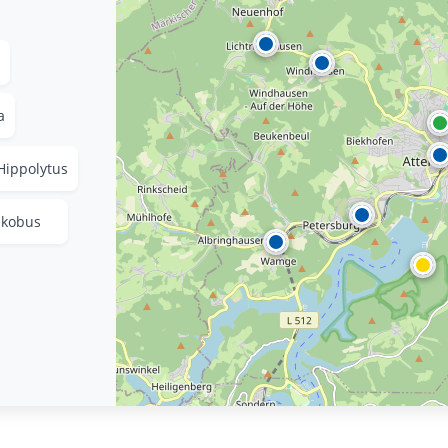
a
 Hippolytus
Jakobus