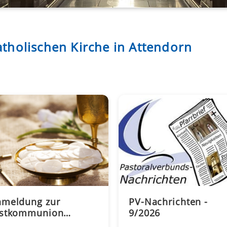
atholischen Kirche in Attendorn
nmeldung zur
PV-Nachrichten -
rstkommunion
9/2026
startet