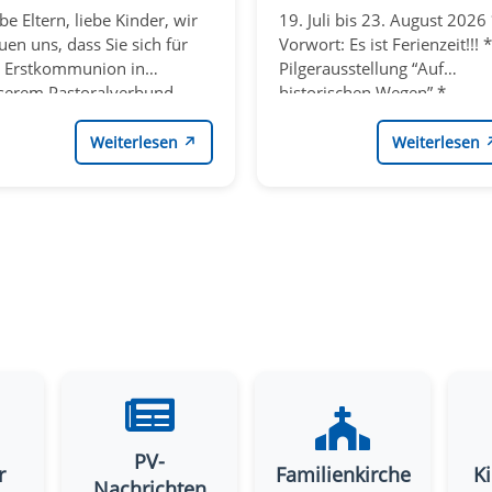
be Eltern, liebe Kinder, wir
19. Juli bis 23. August 2026 *
uen uns, dass Sie sich für
Vorwort: Es ist Ferienzeit!!! *
e Erstkommunion in
Pilgerausstellung “Auf
serem Pastoralverbund
historischen Wegen” *
endorn interessieren.
Sommerferienprogramm de
ben Sie sich schon
Familienkirche
Weiterlesen
↗
Weiterlesen
meinsam mit Ihrem Kind zur
stkommunionvorbereitung
tschieden?
PV-
r
Familienkirche
K
Nachrichten